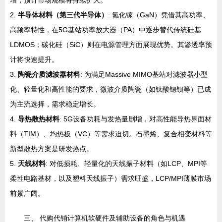
增，预计市场规模将持续扩大。
2.
半导体材料（第三代半导体）
: 氮化镓（GaN）凭借其高功率、
高频率特性，在5G基站功率放大器（PA）中逐步替代传统硅基
LDMOS；碳化硅（SiC）则在电源管理方面展现优势。其渗透率预
计将快速提升。
3.
陶瓷介质滤波器材料
: 为满足Massive MIMO基站对滤波器小型
化、轻量化和高性能的要求，微波介质陶瓷（如钛酸锶钡等）已成
为主流选择，需求稳定增长。
4.
导热散热材料
: 5G设备功耗与发热量剧增，对高性能导热界面材
料（TIM）、均热板（VC）等需求迫切。石墨烯、复合相变材料等
新型散热方案是研发热点。
5.
天线材料
: 对低损耗、轻量化的天线振子材料（如LCP、MPI等
柔性电路基材，以及塑料天线振子）需求旺盛，LCP/MPI薄膜市场
前景广阔。
三、 代购代销计算机软硬件及辅助设备的角色与机遇