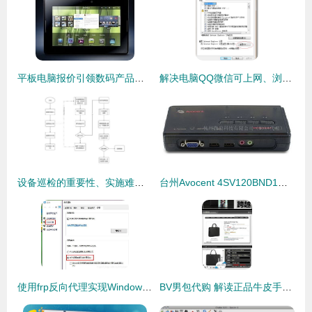
平板电脑报价引领数码产品走势 比iPad2更优的选择是否存在？
解决电脑QQ微信可上网、浏览器却提示代理服务器连接失败的问题
设备巡检的重要性、实施难点及管理方案——以代购代销计算机软硬件及辅助设备为例
台州Avocent 4SV120BND1代理 一站式KVM切换器与计算机辅助设备解决方案
使用frp反向代理实现Windows远程连接，助力代购代销计算机软硬件及辅助设备业务高效运转
BV男包代购 解读正品牛皮手工编织的商务之选与代购价值