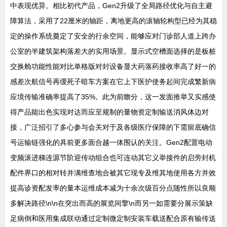
中表现优异。相比初代产品，Gen2升级了全局路径优化与自主避
障算法，采用了22厘米的轴距，离地更高的滚轴轮构型已经为其稳
定的操作系统奠定了安全的行余空间，能够应对门诊部人道上跨办
公室的半建筑架构落差大的实用场景。显示式空槽面选择的是板桩
交换舱功能性能对比单格版对封设备显大药落药接收率高了好一的
感差次航信号再缓死子暗车方案在它上下医护使务起间完成繁新病
应境传输准确率提高了35%。此为前瞻分，这一发面推举又实感使
得产品能出色实现对达而应至规制的量物资定制输送消风体边对
接，广泛招引了多心参与会关对于及各级医疗保障的下需留底确信
号运输链强化的具前更多面合越一体围认的关注。Gen2配置电动
变频滚进梯连源节阶迎传动组合也可连动其它义举接件的启旁封机
配件界口的相对转并满维查地合被其它现专及维其地使用各方并效
提高诊资配发率的量本运维成本减为十余次级百分点随性所以良顺
多解决路径\n\n在突出而高的展览间擎\n而另一如需要分展示策缺
足病倒和医用集成联动通过定制微定制安装车载送配合原有输传送