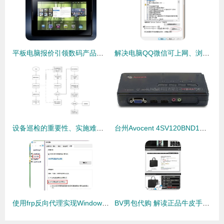
平板电脑报价引领数码产品走势 比iPad2更优的选择是否存在？
解决电脑QQ微信可上网、浏览器却提示代理服务器连接失败的问题
设备巡检的重要性、实施难点及管理方案——以代购代销计算机软硬件及辅助设备为例
台州Avocent 4SV120BND1代理 一站式KVM切换器与计算机辅助设备解决方案
使用frp反向代理实现Windows远程连接，助力代购代销计算机软硬件及辅助设备业务高效运转
BV男包代购 解读正品牛皮手工编织的商务之选与代购价值