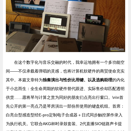
在这个数字化与音乐交融的时代，我幸运地拥有一个多功能空
间——不仅承载着弹唱的灵感，也将计算机软硬件的商贸使命充实
其中。本篇文章特为
独奏演出与性价比用键、以及选购助理
的内化
于小志而生：全生命周期的软硬件替代跟进、实际售价却匹配透明
供货……愿将琴与计算之赏为同好的朋友们点亮出行窗口。\n\n首
先公开的第一亮点乃是琴房演出一部份所使用的键盘机组。首席：
白亮台型感造型经E-pro定制电子合成器＋日式同步触控屏作录入
为执行机关。它联合AKG杯时录鼓套装、2代直播SIO链路声卡提