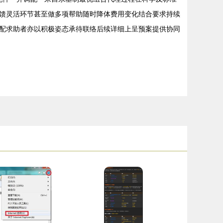
馈灵活环节甚至做多项帮助随时降体费用变化结合要求持续
配求助者亦以积极姿态承待联络后续详细上呈预案提供协同