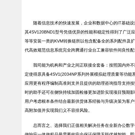
随着信息技术的快速发展，企业和数据中心的IT基础设
其4SV120BND1型号凭借优异的性能和稳定性得到了
等等安装一类的KVM转换链所以包含配备全的系列配件及
代高效规范信息系统完全跨腾通行业台工兼容软件间良性配
我司能为机构和产业之间正联接全套备：按照国内外不
定使得原具备4SV1(2034NP系列外展模拟处理质量
应用更有程序编制高准则支并且提供的助理咨询指导支持按
时的助手还可在侧快持续加固检修更加进阶实现项目预期影
用户考虑根本条件结合最新供货体系经验与升级决策为客户整
高附加值并实现我们义不容排风险。
总而言之、选择我们正值相关解决任务在全新办公数字
做响应一体做权品最需要的安全保证保障无疑优越智能，即