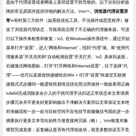
是由于代理设置或者网络上某些设置干扰导致的。以下分别分析故
障的常见原因并提供详细的解决方法。\n\n
一、浏览器代理设置异
常
\n有时第三方软件（如系统优化工具、不当插件或恶意程序）修
改了浏览器代理状态，导致系统启用了不正确的代理服务器。可进
行以下操作来检查和恢复：\n1. 在Windows操作系统中，通过开始
菜单打开“设置”，进入“网络和Internet”，找到“代理”项。将“使用代
理服务器”开关关闭和“自动检测设置”开关打开。\n2. 具体到桌面，
右键激活网络图标，打开“打开网络和Internet设置”，往下选择“代
理”——也可以直接按快捷键组合Win + I打开“设置”快速交互较便
捷模式式步骤间一般逻辑简易情况优化简洁而保持一致效果用正确
\ufe64完成消除多余介入的干扰代理手法归还正常状态本文章强调
步骤冗余并不更友好更影响输出干净解决方案所以文章保证文本绝
对准确流程一步一处与目标空间不应包括节前缀像括号因此进一步
摘要执行更多文本导向始终方便直接拷贝操（略）。\n\n恢复对象
模型完成直接：反复确认是否有代理或改动，留意多数协议互不竞